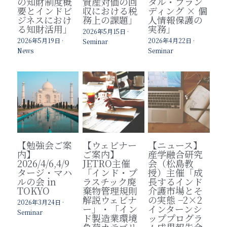
の知財制度概
資産対価の回
タル・ブラン
要とインドビ
収における税
ディング × 個
ジネスにおけ
務上の課題」
人情報保護の
る知財活用」
実務」
2026年5月15日
·
2026年5月19日
·
2026年4月22日
·
Seminar
News
Seminar
【勉強会ご案
【ウェビナー
【ニュース】
内】
ご案内】
産学融合研究
2026/4/6,4/9
JETRO主催
会（松島教
タージ・マハ
「インド・プ
授）主催「成
ルの会 in
ラスチック廃
長するインド
TOKYO
棄物管理規則
介護市場とそ
解説ウェビナ
の実態 −2×2
2026年3月24日
·
ー」・「イン
インターンシ
Seminar
ド製造業環境
ッププログラ