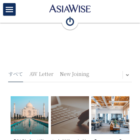
×
ブログカテゴリー
Top
すべてのカテゴリ
Firm
AW Letter English
Members
Articles
すべて
AW Letter
New Joining
Teams
Vision/Recruit
Contact
English
検索