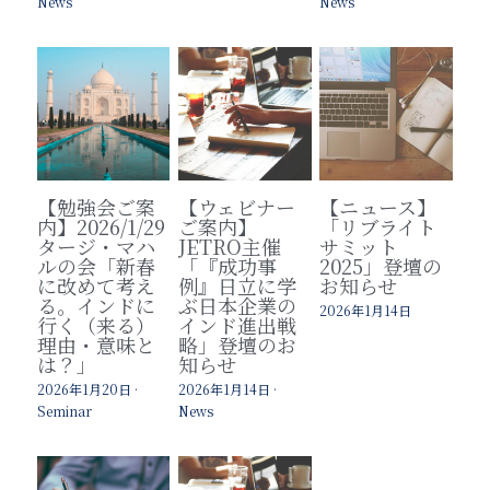
News
News
【勉強会ご案
【ウェビナー
【ニュース】
内】2026/1/29
ご案内】
「リブライト
タージ・マハ
JETRO主催
サミット
ルの会「新春
「『成功事
2025」登壇の
に改めて考え
例』日立に学
お知らせ
る。インドに
ぶ日本企業の
2026年1月14日
行く（来る）
インド進出戦
理由・意味と
略」登壇のお
は？」
知らせ
2026年1月20日
·
2026年1月14日
·
Seminar
News