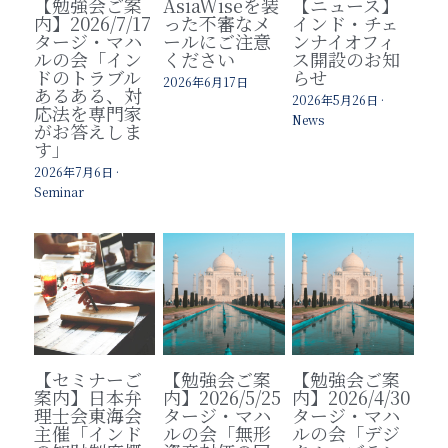
【勉強会ご案
AsiaWiseを装
【ニュース】
内】2026/7/17
った不審なメ
インド・チェ
タージ・マハ
ールにご注意
ンナイオフィ
ルの会「イン
ください
ス開設のお知
ドのトラブル
らせ
2026年6月17日
あるある、対
2026年5月26日
·
応法を専門家
News
がお答えしま
す」
2026年7月6日
·
Seminar
【セミナーご
【勉強会ご案
【勉強会ご案
案内】日本弁
内】2026/5/25
内】2026/4/30
理士会東海会
タージ・マハ
タージ・マハ
主催「インド
ルの会「無形
ルの会「デジ