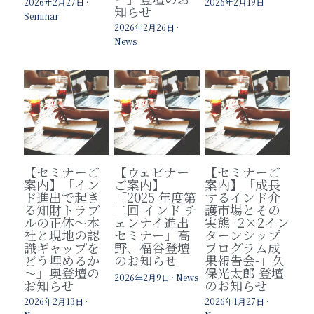
2026年2月27日
·
2026年2月19日
知らせ
Seminar
2026年2月26日
·
News
【セミナーご
【ウェビナー
【セミナーご
案内】「イン
ご案内】
案内】「成長
ド進出で起き
「2025 年度第
するインド介
る知財トラブ
二回 インド チ
護市場とその
ルの正体～本
ェンナイ進出
実態 -2×2イン
社と現地の認
セミナー」高
ターンシップ
識ギャップを
野、福谷登壇
プログラム成
どう埋めるか
のお知らせ
果報告会-」久
～」奥登壇の
保光太郎 登壇
2026年2月9日
·
News
お知らせ
のお知らせ
2026年2月13日
·
2026年1月27日
·