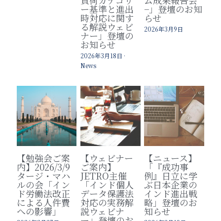
負荷カテゴリ
ム成果報告会
ー基準と進出
−」登壇のお知
時対応に関す
らせ
る解説ウェビ
2026年3月9日
ナー」登壇の
お知らせ
2026年3月18日
·
News
【勉強会ご案
【ウェビナー
【ニュース】
内】2026/3/9
ご案内】
「『成功事
タージ・マハ
JETRO主催
例』日立に学
ルの会「イン
「インド個人
ぶ日本企業の
ド労働法改正
データ保護法
インド進出戦
による人件費
対応の実務解
略」登壇のお
への影響」
説ウェビナ
知らせ
ー」登壇のお