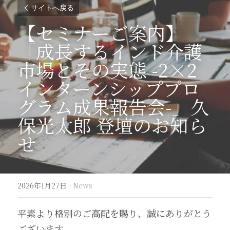
サイトへ戻る
【セミナーご案内】
「成長するインド介護
市場とその実態 -2×2
インターンシッププロ
グラム成果報告会-」久
保光太郎 登壇のお知ら
せ
2026年1月27日
·
News
平素より格別のご高配を賜り、誠にありがとう
ございます。