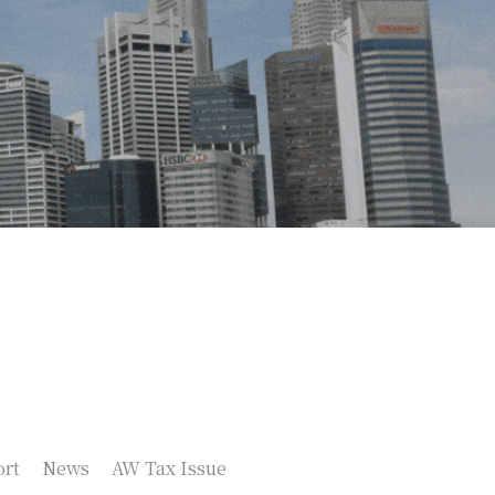
rt
News
AW Tax Issue