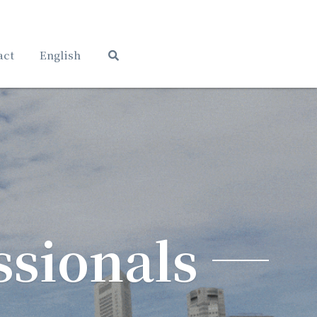
act
English
 Cross-Border Professionals 