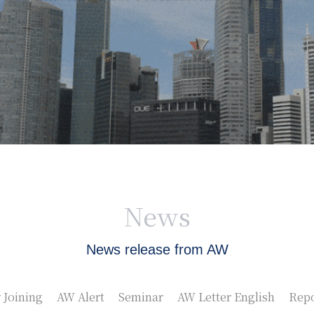
News
News release from AW
 Joining
AW Alert
Seminar
AW Letter English
Repo