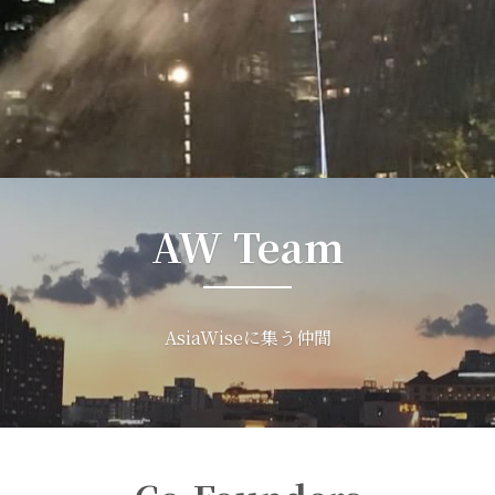
AW Team
AsiaWiseに集う仲間