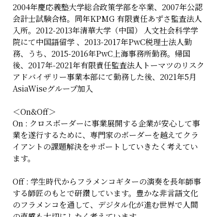
2004年慶応義塾大学総合政策学部を卒業、2007年公認
会計士試験合格。同年KPMG 有限責任あずさ監査法人
入所。2012-2013年清華大学（中国） 人文社会科学学
院にて中国語留学 、2013-2017年PwC税理士法人勤
務、うち、2015-2016年PwC上海事務所勤務。帰国
後、2017年-2021年有限責任監査法人トーマツのリスク
アドバイザリー事業本部にて勤務した後、2021年5月
AsiaWiseグループ加入
＜On&Off＞
On : クロスボーダーに事業展開する企業が安心して事
業を遂行するために、専門家のボーダーを越えてクラ
イアントの課題解決をサポートしていきたく考えてい
ます。
Off : 学生時代からフラメンコギターの演奏を長年師事
する師匠のもとで研鑽しています。豊かな非言語文化
のフラメンコを通して、デジタル化が進む世界で人間
の直感も大切にしたく考えています。