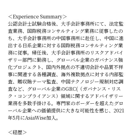
＜Experience Summary＞
公認会計士試験合格後、大手会計事務所にて、法定監
査業務、国際税務コンサルティング業務に従事したの
ち、大手会計事務所の中国事務所に赴任し、中国に進
出する日系企業に対する国際税務コンサルティング業
務に従事。帰任後、大手会計事務所のリスクアドバイ
ザリー部門に勤務し、グローバル企業のガバナンス強
化プロジェクト、国内外拠点の不適切会計や品質不祥
事に関連する各種調査、海外複数拠点に対する内部監
査、贈収賄テーマ監査、中国テクノロジー規制対応調
査など、グローバル企業のGRC(（ガバナンス・リス
ク・コンプライアンス）領域に関するアドバイザリー
業務を多数手掛ける。専門家のボーダーを超えたグロ
ーバル企業への価値提供に大きな可能性を感じ、2021
年5月にAsiaWise加入。
＜経歴＞