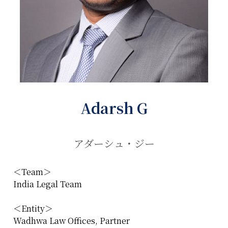
Adarsh G
アダーシュ・ジー
＜Team＞
India Legal Team
＜Entity＞
Wadhwa Law Offices, Partner