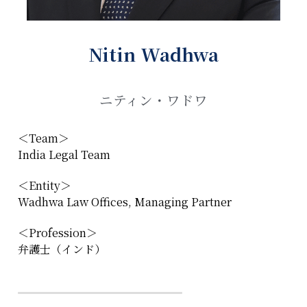
Nitin Wadhwa
ニティン・ワドワ
＜Team＞
India Legal Team
＜Entity＞
Wadhwa Law Offices, Managing Partner
＜Profession＞
弁護士（インド）