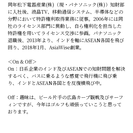
同年松下電器産業(株)（現・パナソニック(株)）知財部
に入社後、液晶TV、移動通信システム、半導体などの
分野において特許権利取得業務に従事。2006年には同
社のライセンス部門に異動し、自ら権利化を担当した
特許権を用いてライセンス交渉に参画。パナソニック
退職後、2013年より、インドを軸にASEAN各国を飛び
回り、2018年1月、AsiaWise創業。
＜On & Off＞
On：日系企業のインド及びASEANでの知財問題を解決
するべく、バスに乗るような感覚で飛行機に飛び乗
り、インドとASEAN各国とを反復横飛び中。
Off：趣味は、ビール片手の広島カープ観戦及びサーフ
ィンですが、今年はゴルフも頑張っていこうと思って
おります。