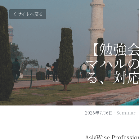
サイトへ戻る
【勉強会ご
マハル
る、対
2026年7月6日
·
Seminar
AsiaWise Pro