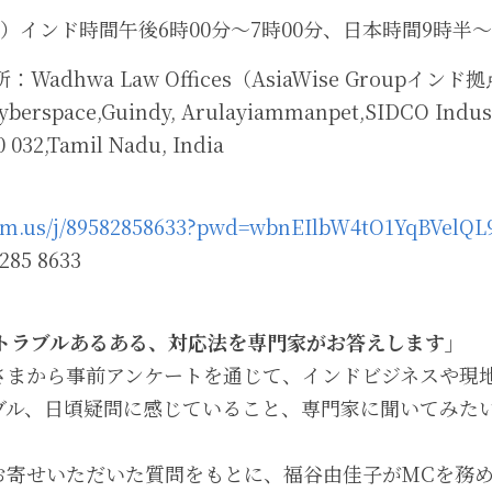
）インド時間午後6時00分～7時00分、日本時間9時半～10時半
：Wadhwa Law Offices（AsiaWise Groupインド
berspace,Guindy, Arulayiammanpet,SIDCO Industr
0 032,Tamil Nadu, India
oom.us/j/89582858633?pwd=wbnEIlbW4tO1YqBVelQL9
85 8633
のトラブルあるある、対応法を専門家がお答えします」
さまから事前アンケートを通じて、インドビジネスや現
ブル、日頃疑問に感じていること、専門家に聞いてみた
お寄せいただいた質問をもとに、福谷由佳子がMCを務