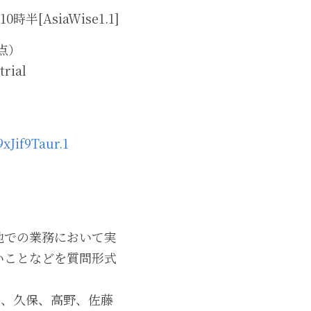
[AsiaWise1.1]
拠点）
ial 
xJif9Taur.1
地での業務において実
いことなどを質問形式
め、久保、高野、佐藤