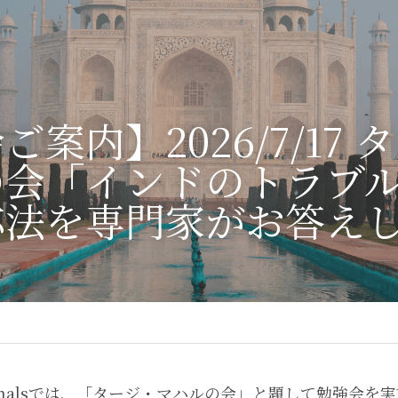
案内】2026/7/17 
の会
「インドのトラブ
応法を専門家がお答え
fessionalsでは、「タージ・マハルの会」と題して勉強