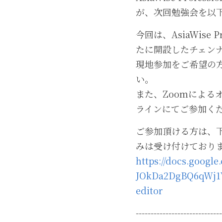
が、次回勉強会を以
今回は、AsiaWise 
たに開設したチェン
現地参加をご希望の
い。
また、Zoomによ
ラインにてご参加く
ご参加頂ける方は、下
みは受け付けており
https://docs.googl
JOkDa2DgBQ6qWj1
editor
-----------------------------