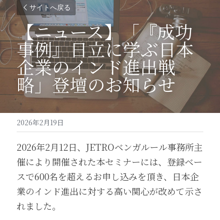
サイトへ戻る
【ニュース】「『成功
事例』日立に学ぶ日本
企業のインド進出戦
略」登壇のお知らせ
2026年2月19日
2026年2月12日、JETROベンガルール事務所主
催により開催された本セミナーには、登録ベー
スで600名を超えるお申し込みを頂き、日本企
業のインド進出に対する高い関心が改めて示さ
れました。