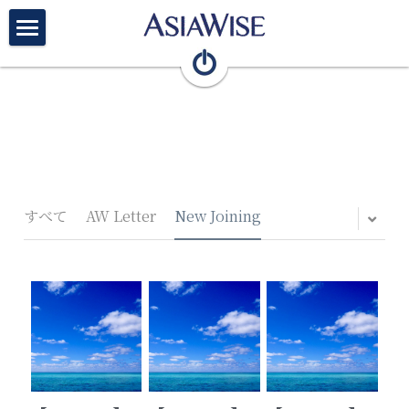
×
ブログカテゴリー
Top
すべてのカテゴリ
Firm
AW Letter English
Members
Articles
すべて
AW Letter
New Joining
Teams
Vision/Recruit
Contact
English
検索