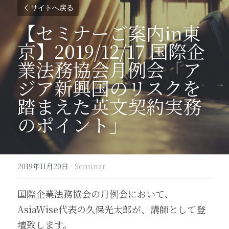
サイトへ戻る
【セミナーご案内in東
京】2019/12/17 国際企
業法務協会月例会「ア
ジア新興国のリスクを
踏まえた英文契約実務
のポイント」
2019年11月20日
·
Seminar
国際企業法務協会の月例会において、
AsiaWise代表の久保光太郎が、講師として登
壇致します。