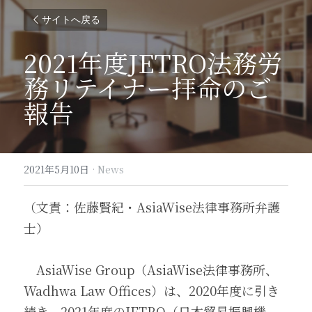
サイトへ戻る
2021年度JETRO法務労
務リテイナー拝命のご
報告
2021年5月10日
·
News
（文責：佐藤賢紀・AsiaWise法律事務所弁護
士）
　AsiaWise Group（AsiaWise法律事務所、
Wadhwa Law Offices）は、2020年度に引き
続き、2021年度のJETRO（日本貿易振興機