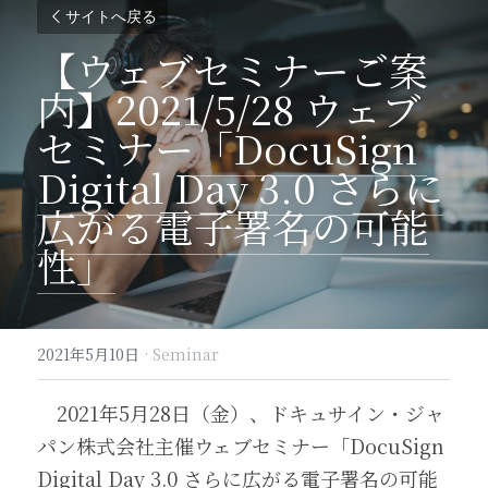
サイトへ戻る
【ウェブセミナーご案
内】2021/5/28 ウェブ
セミナー
「DocuSign 
Digital Day 3.0 さらに
広がる電子署名の可能
性」
2021年5月10日
·
Seminar
　2021年5月28日（金）、ドキュサイン・ジャ
パン株式会社主催ウェブセミナー「DocuSign 
Digital Day 3.0 さらに広がる電子署名の可能