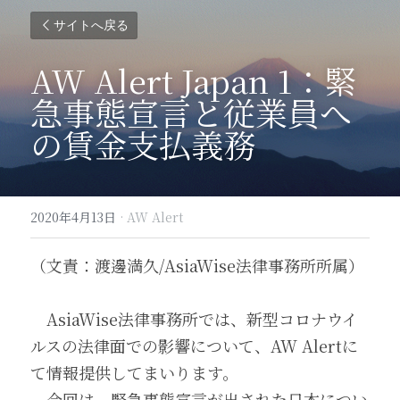
サイトへ戻る
AW Alert Japan 1：緊
急事態宣言と従業員へ
の賃金支払義務
2020年4月13日
·
AW Alert
（文責：渡邊満久/AsiaWise法律事務所所属）
　AsiaWise法律事務所では、新型コロナウイ
ルスの法律面での影響について、AW Alertに
て情報提供してまいります。
　今回は、緊急事態宣言が出された日本につい