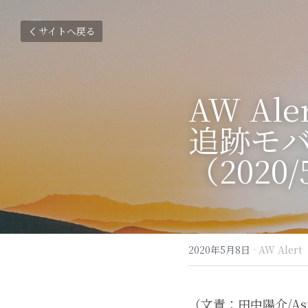
サイトへ戻る
AW Ale
追跡モバイ
（2020
2020年5月8日
·
AW Alert
（文責：田中陽介/AsiaW