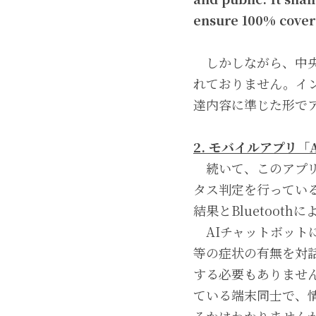
ensure 100% cover
　しかしながら、中
れておりません。イ
達内容に準じた形で
2. モバイルアプリ「A
　続いて、このアプリが何
タス判定を行ってい
結果とBluetoo
　AIチャットボッ
等の症状の有無を対
する必要もありません
ている端末同士で、