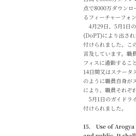
点で8000万ダウン
るフィーチャーフォ
　4月29日、5月1日のガイ
(DoPT)により出さ
付けられました。この
言及しています。職員の
フィスに通勤することが
14日間又はステータス
のように職員自身が
により、職員それぞ
　5月1日のガイドライ
付けられました。
15.　Use of Arogya 
and public. It shal