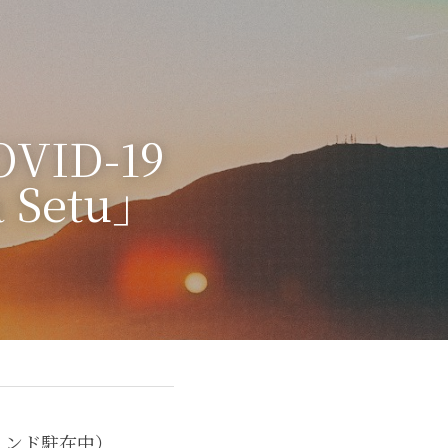
OVID-19
Setu」
所属、インド駐在中）