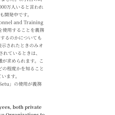
000万人いると言われ
も開発中です。
 and Training 
u」を使用することを義務
使用するのかについても
と表示されたときのみオ
表示されているときは、
隔離が求められます。こ
どの程度かを知ること
ています。
Setu」の使用が義務
ees, both private 
ve Organizations to 