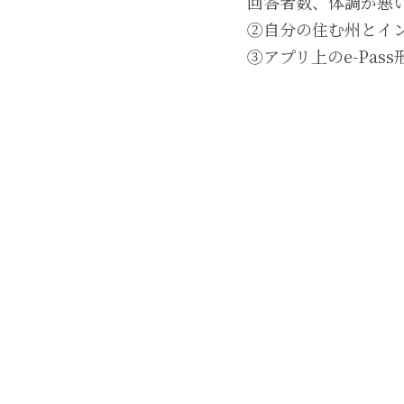
回答者数、体調が悪
②自分の住む州とイ
③アプリ上のe-Pas