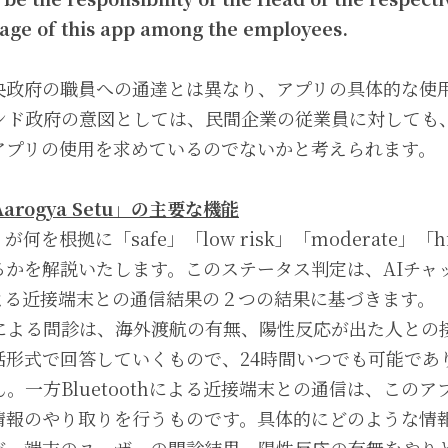
age of this app among the employees.
央政府の職員への通達とは異なり、アプリの具体的な使
ンド政府の意図としては、民間企業の従業員に対しても
アプリの使用を求めているのでないかと考えられます。
arogya Setu」の主要な機能
を根拠に「safe」「low risk」「moderate」「hi
るかを解説いたします。このステータス判定は、AIチャ
thによる近接端末との通信結果の２つの結果に基づきます。
トによる問診は、海外渡航の有無、陽性反応が出た人との
話形式で回答していくもので、24時間いつでも可能であ
。一方Bluetoothによる近接端末との通信は、この
情報のやり取りを行うものです。具体的にどのような情