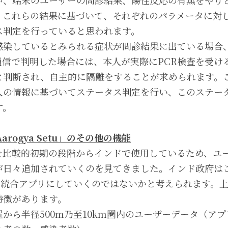
が、端末のユーザーの問診結果、陽性反応の有無をやり
。これらの結果に基づいて、それぞれのパラメータに対
ス判定を行っていると思われます。
感染しているとみられる症状が問診結果に出ている場合
による通信で判明した場合には、本人が実際にPCR検査を受
と判断され、自主的に隔離をすることが求められます。
人の情報に基づいてステータス判定を行い、このステー
す。
arogya Setu」のその他の機能
を比較的初期の段階からインドで使用しているため、ユー
が日々追加されていくのを見てきました。インド政府は
情報の統合アプリにしていくのではないかと考えられます。
特徴があります。
置から半径500m乃至10km圏内のユーザーデータ（ア