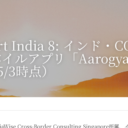
rt India 8: インド・C
ルアプリ「Aarogya 
/5/3時点）
ise Cross-Border Consulting Singapore