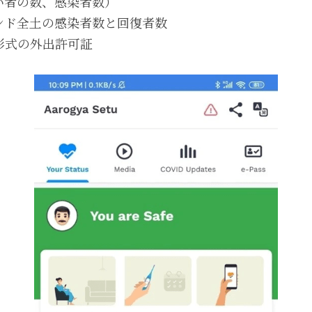
い者の数、感染者数）
ンド全土の感染者数と回復者数
s形式の外出許可証