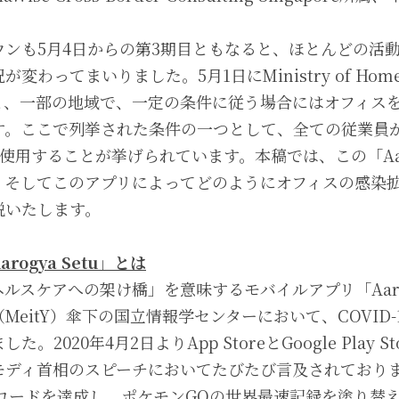
ウンも5月4日からの第3期目ともなると、ほとんどの活
わってまいりました。5月1日にMinistry of Home 
と、一部の地域で、一定の条件に従う場合にはオフィス
す。ここで列挙された条件の一つとして、全ての従業員
u」を使用することが挙げられています。本稿では、この「Aaro
、そしてこのアプリによってどのようにオフィスの感染
説いたします。
rogya Setu」とは
ルスケアへの架け橋」を意味するモバイルアプリ「Aarog
MeitY）傘下の国立情報学センターにおいて、COVID
。2020年4月2日よりApp StoreとGoogle Play 
モディ首相のスピーチにおいてたびたび言及されておりま
ンロードを達成し、ポケモンGOの世界最速記録を塗り替え