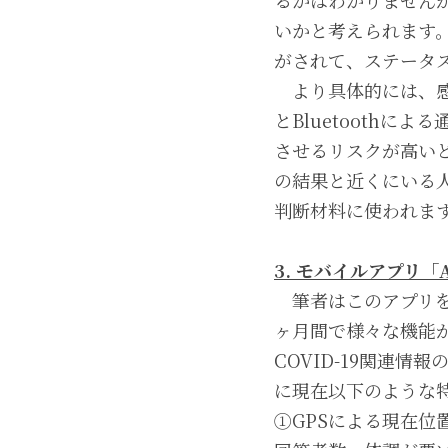
るかはわかりません
いかと考えられます
がされて、ステータ
　より具体的には、
とBluetooth
させるリスクが高い
の結果と近くにいる
判断材料に使われま
3. モバイルアプリ「A
　筆者はこのアプリ
ヶ月間で様々な機能
COVID-19関連
に現在以下のような
①GPSによる現在位