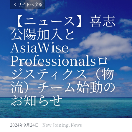
サイトへ戻る
【ニュース】喜志
公陽加入と
AsiaWise 
Professionalsロ
ジスティクス（物
流）チーム始動の
お知らせ
2024年9月24日
·
New Joining,
News