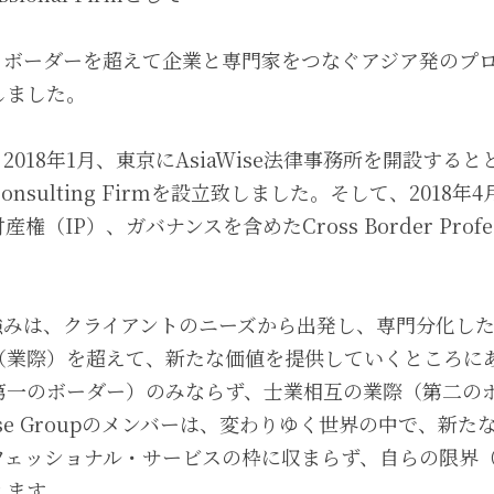
oupは、ボーダーを超えて企業と専門家をつなぐアジア発の
しました。
upは、2018年1月、東京にAsiaWise法律事務所を開設す
nsulting Firmを設立致しました。そして、2018
IP）、ガバナンスを含めたCross Border Profess
。
oupの強みは、クライアントのニーズから出発し、専門分化
（業際）を超えて、新たな価値を提供していくところに
第一のボーダー）のみならず、士業相互の業際（第二の
ise Groupのメンバーは、変わりゆく世界の中で、新
フェッショナル・サービスの枠に収まらず、自らの限界
えます。