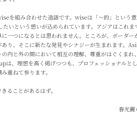
a × wiseを組み合わせた造語です。wiseは「～的」と
集したいという想いが込められています。アジアはこれま
単に一つになるとは思われません。ところが、ボーダー
り、そこに新たな発見やシナジーが生まれます。AsiaWi
ーの内と外の間において相互の理解、尊重がはぐくまれ
 Groupは、理想を高く掲げつつも、プロフェッショナル
積み重ねて参ります。
できることがあるはず。
春光麗