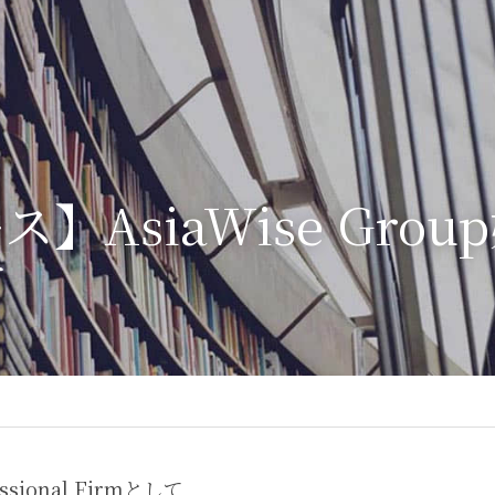
】AsiaWise Grou
せ
fessional Firmとして