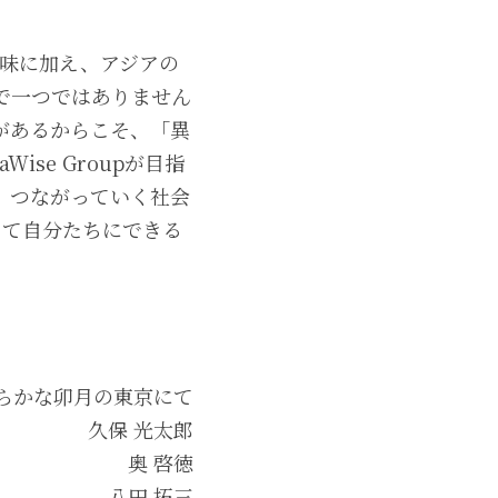
いう意味に加え、アジアの
で一つではありません
があるからこそ、「異
se Groupが目指
、つながっていく社会
として自分たちにできる
らかな卯月の東京にて
久保 光太郎
奥 啓徳
八田 拓三