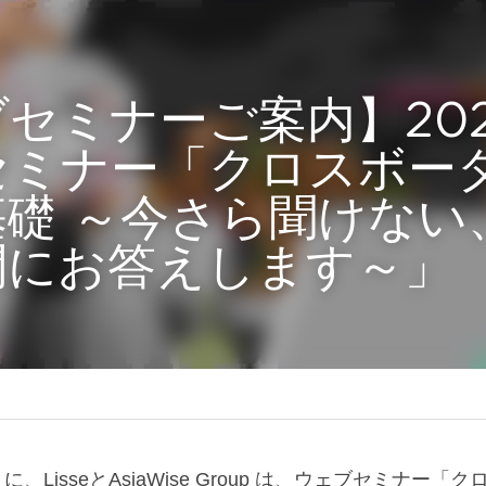
ミナーご案内】2024/8
ミナー「クロスボーダ
 ～今さら聞けない、
にお答えします～」
）に、LisseとAsiaWise Group は、ウェブセミナー「