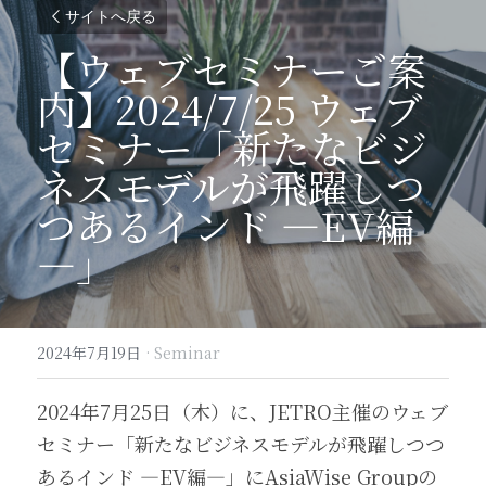
サイトへ戻る
【ウェブセミナーご案
内】2024/7/25 ウェブ
セミナー「新たなビジ
ネスモデルが飛躍しつ
つあるインド ―EV編
―」
2024年7月19日
·
Seminar
2024年7月25日（木）に、JETRO主催のウェブ
セミナー「新たなビジネスモデルが飛躍しつつ
あるインド ―EV編―」にAsiaWise Groupの