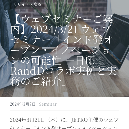
サイトへ戻る
【ウェブセミナーご案
内】2024/3/21 ウェブ
セミナー「インド発オ
ープン・イノベーショ
ンの可能性 ―日印
RandDコラボ実例と実
務のご紹介」
2024年3月7日
·
Seminar
2024年3月21日（木）に、JETRO主催のウェブ
セミナー「インド発オープン・イノベーション