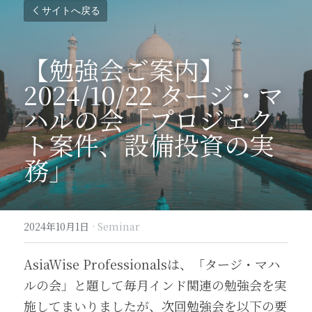
サイトへ戻る
【勉強会ご案内】
2024/10/22 タージ・マ
ハルの会「プロジェク
ト案件、設備投資の実
務」
2024年10月1日
·
Seminar
AsiaWise Professionalsは、「タージ・マハ
ルの会」と題して毎月インド関連の勉強会を実
施してまいりましたが、次回勉強会を以下の要