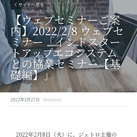
サイトへ戻る
【ウェブセミナーご案
内】2022/2/8 ウェブセ
ミナー「インドスター
トアップエコシステム
との協業セミナー【基
礎編】」
2022年1月27日
·
Seminar
　2022年2月8日（火）に、ジェトロ主催の