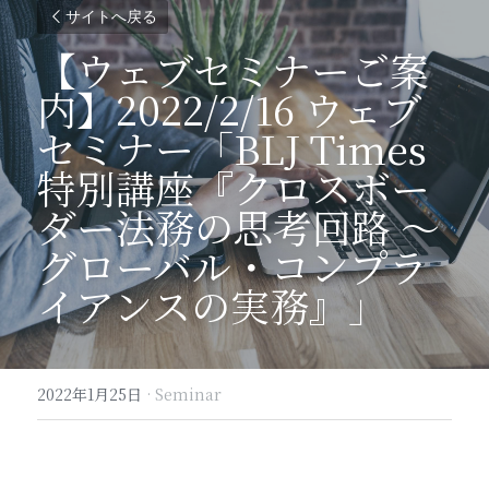
サイトへ戻る
【ウェブセミナーご案
内】2022/2/16 ウェブ
セミナー「BLJ Times
特別講座『クロスボー
ダー法務の思考回路 ～ 
グローバル・コンプラ
イアンスの実務』」
2022年1月25日
·
Seminar