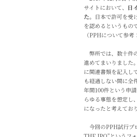
サイトにおいて、
日
た。
日本で許可を受
を認めるというもの
（PPHについて参考
　弊所では、数十件
進めてまいりました
に関連書類を記入し
も経過しない間に全件
年間100件という
らゆる事態を想定し
になったと考えてお
　今回のPPH試行プログ
THE IPO”とい