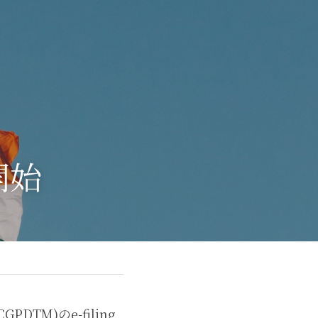
開始
TM)のe-filing