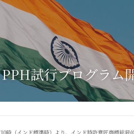
PPH試行プログラム
前10時（インド標準時）より、インド特許意匠商標総局(CGPD