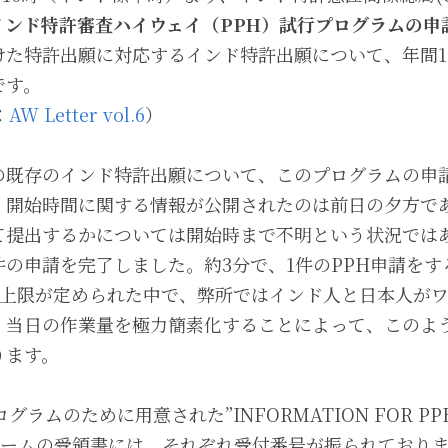
インド特許審査ハイウェイ（PPH）試行プログラムの申
けた特許出願に対応するインド特許出願について、年間1
です。
：
AW Letter vol.6
）
の既存のインド特許出願について、このプログラムの申
。開始時間に関する情報が公開されたのは前日の夕方で
て提出するかについては開始時まで不明という状況では
の申請を完了しました。約3分で、1件のPPH申請を
申請上限が定められた中で、弊所ではインド人と日本人が
、当日の作業量を極力簡素化することによって、このよ
ります。
ラムのために用意された”INFORMATION FOR PPH R
うフォームの受領書には、それぞれ受付番号が振られており