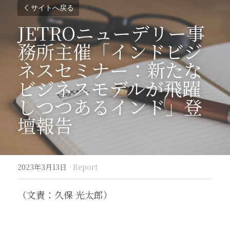
サイトへ戻る
JETROニューデリー事
務所主催「インドビジ
ネスセミナー：新たな
ビジネスモデルが飛躍
しつつあるインド」登
壇報告
2023年3月13日
·
Report
（文責：久保 光太郎）