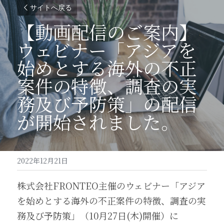
サイトへ戻る
【動画配信のご案内】
ウェビナー「アジアを
始めとする海外の不正
案件の特徴、調査の実
務及び予防策」の配信
が開始されました。
2022年12月21日
株式会社FRONTEO主催のウェビナー「アジア
を始めとする海外の不正案件の特徴、調査の実
務及び予防策」（10月27日(木)開催）に