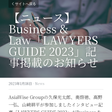
サイトへ戻る
【ニュース】
Business & 
Law「LAWYERS 
GUIDE 2023」記
事掲載のお知らせ
2023年1月18日
·
News
AsiaWise Groupの久保光太郎、奥啓徳、高野
一弘、山﨑耕平が参加しましたインタビュー記