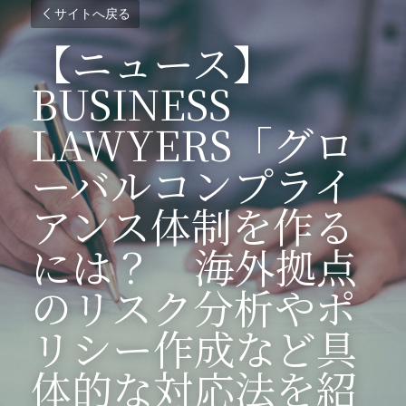
サイトへ戻る
【ニュース】
BUSINESS 
LAWYERS「グロ
ーバルコンプライ
アンス体制を作る
には？　海外拠点
のリスク分析やポ
リシー作成など具
体的な対応法を紹