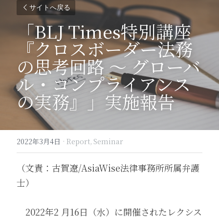
サイトへ戻る
「BLJ Times特別講座
『クロスボーダー法務
の思考回路 ～ グローバ
ル・コンプライアンス
の実務』」実施報告
2022年3月4日
·
Report,
Seminar
（文責：古賀遼/AsiaWise法律事務所所属弁護
士） 
　2022年2 月16日（水）に開催されたレクシス