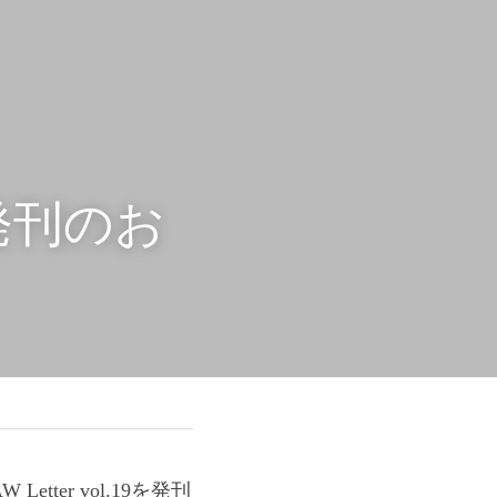
19発刊のお
er vol.19を発刊