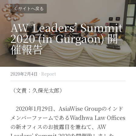
サイトへ戻る
AW Leaders’ Summit 
2020 (in Gurgaon) 開
催報告
2020年2月4日
·
Report
（文責：久保光太郎）
　2020年1月29日、AsiaWise Groupのインド
メンバーファームであるWadhwa Law Offices
の新オフィスのお披露目を兼ねて、AW 
Leaders’ Summit 2020を開催致しました。