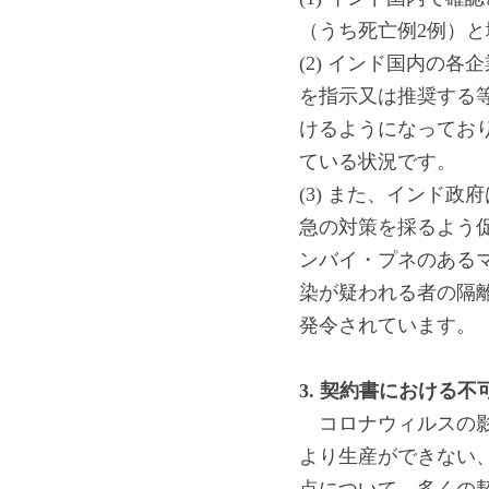
（うち死亡例2例）
(2) インド国内の各企
を指示又は推奨する
けるようになってお
ている状況です。
(3) また、インド政府は、
急の対策を採るよう
ンバイ・プネのある
染が疑われる者の隔
発令されています。
3. 
契約書における不可
　コロナウィルスの
より生産ができない