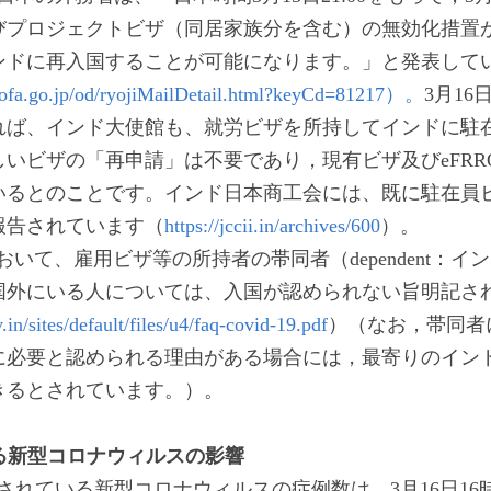
びプロジェクトビザ（同居家族分を含む）の無効化措置
ンドに再入国することが可能になります。」と発表して
mofa.go.jp/od/ryojiMailDetail.html?keyCd=81217）。
3月1
れば、インド大使館も、就労ビザを所持してインドに駐
いビザの「再申請」は不要であり，現有ビザ及びeFRR
いるとのことです。インド日本商工会には、既に駐在員
報告されています（
https://jccii.in/archives/600
）。
Qにおいて、雇用ビザ等の所持者の帯同者（dependent：
国外にいる人については、入国が認められない旨明記さ
v.in/sites/default/files/u4/faq-covid-19.pdf
）（なお，帯同者
に必要と認められる理由がある場合には，最寄りのイン
きるとされています。）。
る新型コロナウィルスの影響
認されている新型コロナウィルスの症例数は、3月16日16