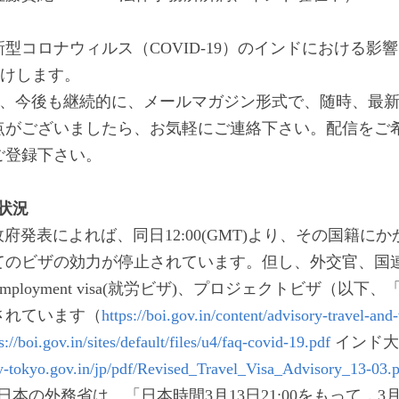
型コロナウィルス（COVID-19）のインドにおける影
けします。
roupでは、今後も継続的に、メールマガジン形式で、随時、
点がございましたら、お気軽にご連絡下さい。配信をご
ご登録下さい。
の状況
ンド政府発表によれば、同日12:00(GMT)より、その国籍
てのビザの効力が停止されています。但し、外交官、国
ployment visa(就労ビザ)、プロジェクトビザ（以
されています（
https://boi.gov.in/content/advisory-travel-and-
s://boi.gov.in/sites/default/files/u4/faq-covid-19.pdf
 インド
-tokyo.gov.in/jp/pdf/Revised_Travel_Visa_Advisory_13-03.
、日本の外務省は、「日本時間3月13日21:00をもって，