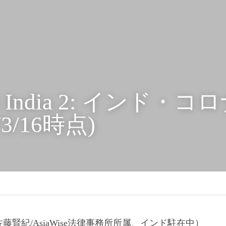
rt India 2: インド
/3/16時点)
賢紀/AsiaWise法律事務所所属、インド駐在中）