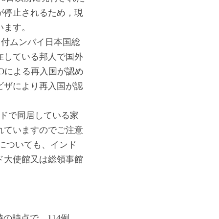
が停止されるため，現
います。
6日付ムンバイ日本国総
在している邦人で国外
Oによる再入国が認め
ビザにより再入国が認
インドで同居している家
れていますのでご注意
についても、インド
ド大使館又は総領事館
時の時点で、114例