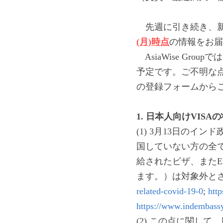
　先週に引き続き、新
(月)時点
の情報をお届
　AsiaWise G
予定です。ご不明な
の登録フォームから
1. 
日本人向けVISA
(1) 3月13日のイ
国していない方の全
給されたビザ、またEm
ます。）は対象外と
related-covid-19-0
; 
http
https://www.indembassy
(2) この点に関して