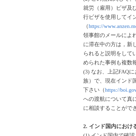
就労（雇用）ビザ及
行ビザを使用してイ
（
https://www.anzen.
領事館のメールによ
に滞在中の方は，新し
られると説明をして
められた事例も複数
(3) なお、上記FA
族）で、現在インド
下さい（
https://boi.go
への渡航について真
に相談することがで
2. 
インド国内におけ
(1) インド国内で確