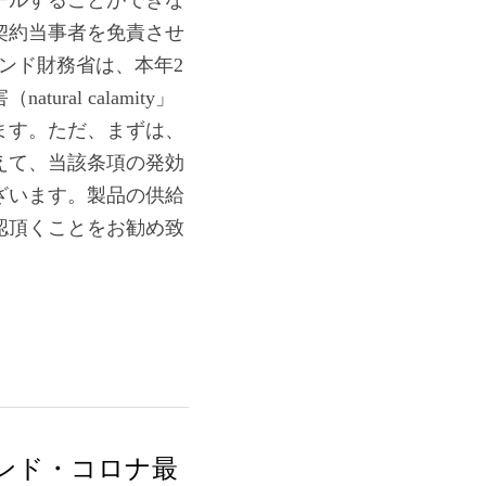
ールすることができな
契約当事者を免責させ
、インド財務省は、本年2
al calamity」
ます。ただ、まずは、
えて、当該条項の発効
ざいます。製品の供給
認頂くことをお勧め致
 3: インド・コロナ最