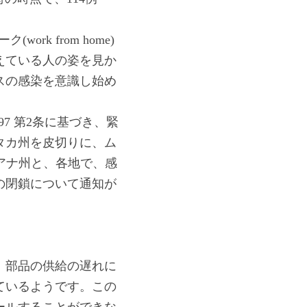
k from home)
えている人の姿を見か
スの感染を意識し始め
1897 第2条に基づき、緊
タカ州を皮切りに、ム
アナ州と、各地で、感
の閉鎖について通知が
、部品の供給の遅れに
ているようです。この