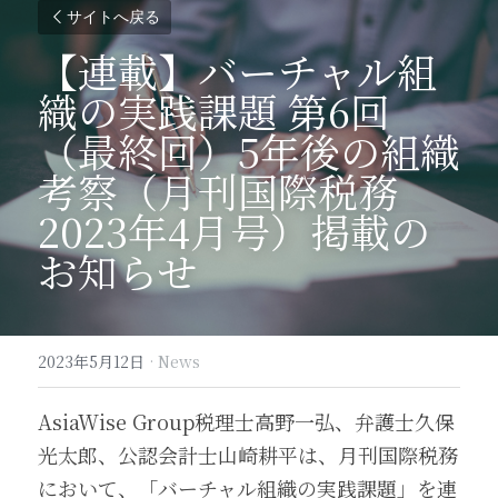
サイトへ戻る
【連載】バーチャル組
織の実践課題 第6回
（最終回）5年後の組織
考察（月刊国際税務
2023年4月号）掲載の
お知らせ
2023年5月12日
·
News
AsiaWise Group税理士高野一弘、弁護士久保
光太郎、公認会計士山崎耕平は、月刊国際税務
において、「バーチャル組織の実践課題」を連