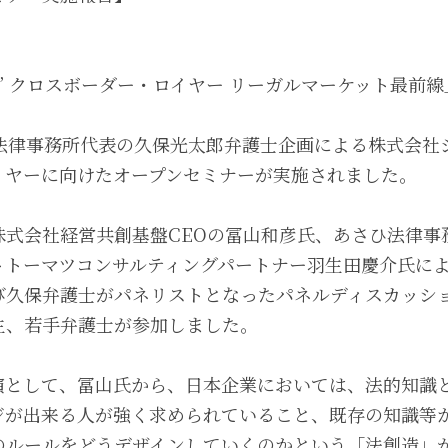
” クロスボーダー・ロイヤー リーガルマーケット最前線
Wise法律事務所代表の久保光太郎弁護士企画による株式会
イヤーに向けたオープンセミナーが実施されました。
株式会社経営共創基盤CEOの冨山和彦氏、あさひ法律事
トトーマツコンサルティングパートナー羽生田慶介氏に
び久保弁護士がパネリストとなったパネルディスカッシ
生、若手弁護士が参加しました。
演として、冨山氏から、日本企業においては、法的知識
ジが出来る人が強く求められていること、既存の知識等
のルールをどうデザインしていくのかという「法創造」