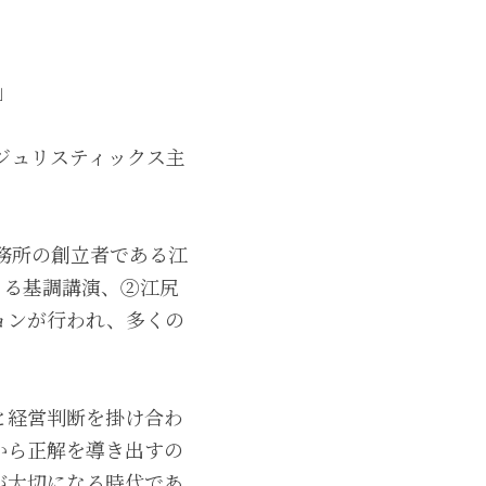
」
社ジュリスティックス主
務所の創立者である江
よる基調講演、②江尻
ョンが行われ、多くの
と経営判断を掛け合わ
から正解を導き出すの
が大切になる時代であ