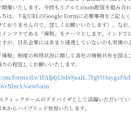
開催いたします。今回もリアルとzoom配信を組み合
方は、下記URLのGoogle Formに必要事項をご記
けておりませんので、宜しくお願いいたします）。なお
なインフラである「保税」をテーマとします。インドで
ますが、日系企業にはあまり浸透していないのも実情の
「保税」制度の利用状況に関して各社の情報共有を図る
協力の程宜しくお願いいたします。
le.com/forms/d/e/1FAIpQLSds9jsaH_7FgVO3uygxPAd
DvrNlmA/viewform
eロジスティックチームのアドバイザとして活躍いただいて
日本からハイブリッド参加いたします。