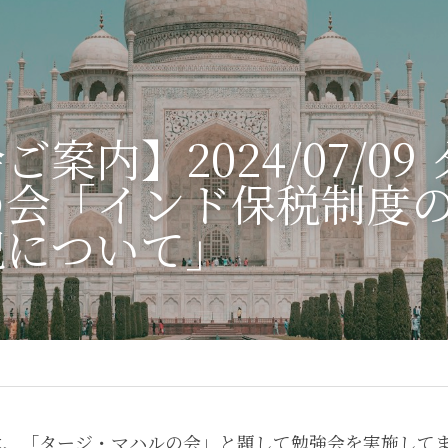
案内】2024/07/09
の会「インド保税制度
況について」
oupでは、「タージ・マハルの会」と題して勉強会を実施し