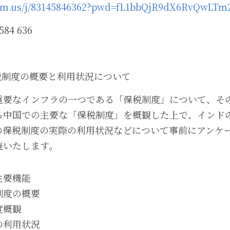
oom.us/j/83145846362?pwd=fL1bbQjR9dX6RvQwLTm
84 636
税制度の概要と利用状況について
重要なインフラの一つである「保税制度」について、そ
る中国での主要な「保税制度」を概観した上で、インド
の保税制度の実際の利用状況などについて事前にアンケ
施いたします。
主要機能
制度の概要
度概観
の利用状況