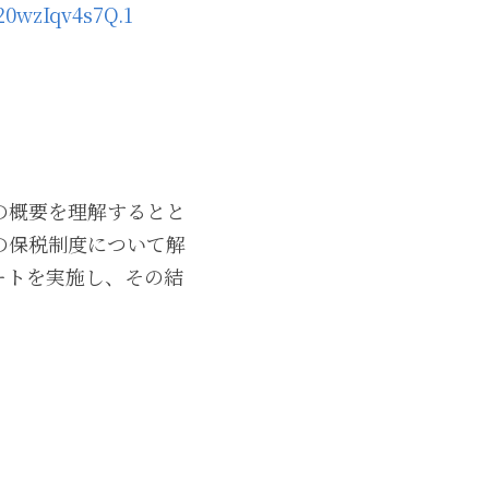
20wzIqv4s7Q.1
の概要を理解するとと
の保税制度について解
ートを実施し、その結