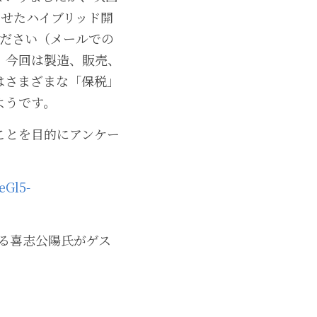
わせたハイブリッド開
入ください（メールでの
、今回は製造、販売、
はさまざまな「保税」
ようです。
ことを目的にアンケー
eGl5-
いる喜志公陽氏がゲス