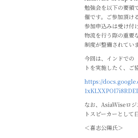
勉強会を以下の要領で
催です。ご参加頂ける
参加申込みは受け付
物流を行う際の重要
制度が整備されてい
今回は、インドでの
トを実施したく、ご
https://docs.goog
1xKLXXPOI7i8RDE
なお、AsiaWis
トスピーカーとして
＜喜志公陽氏＞