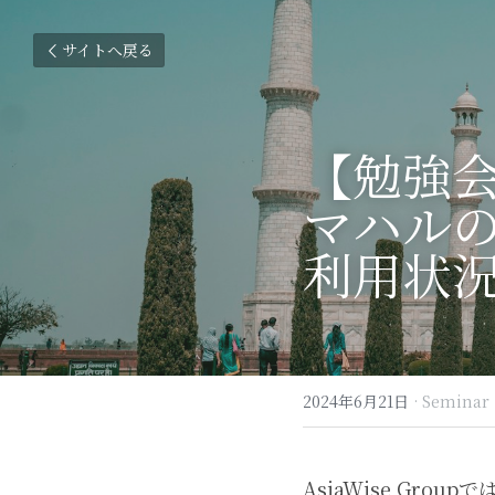
サイトへ戻る
【勉強会ご
マハル
利用状
2024年6月21日
·
Seminar
AsiaWise Gr