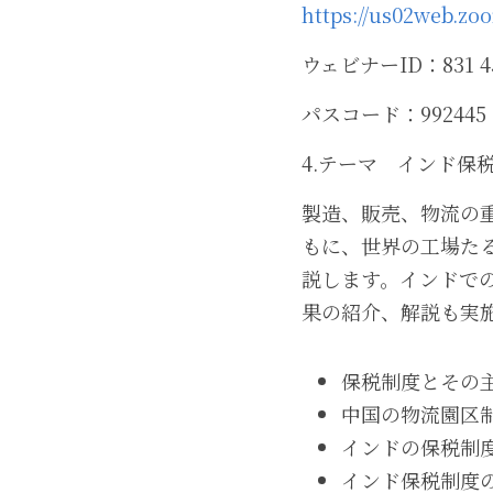
https://us02web.z
ウェビナーID：831 45
パスコード：992445
4.テーマ　インド保
製造、販売、物流の
もに、世界の工場た
説します。インドで
果の紹介、解説も実
保税制度とその
中国の物流園区
インドの保税制
インド保税制度