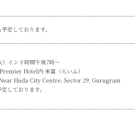
--------------------------------------------------------------------------
も予定しております。
--------------------------------------------------------------------------
火）インド時間午後7時～
 Premier Hotel内 来富（らいふ）
ear Huda City Centre, Sector 29, Gurugram
予定しております。
--------------------------------------------------------------------------