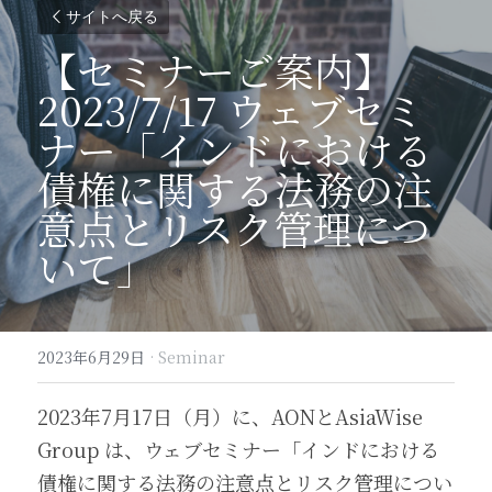
サイトへ戻る
【セミナーご案内】
2023/7/17 ウェブセミ
ナー「インドにおける
債権に関する法務の注
意点とリスク管理につ
いて」
2023年6月29日
·
Seminar
2023年7月17日（月）に、AONとAsiaWise 
Group は、ウェブセミナー「インドにおける
債権に関する法務の注意点とリスク管理につい