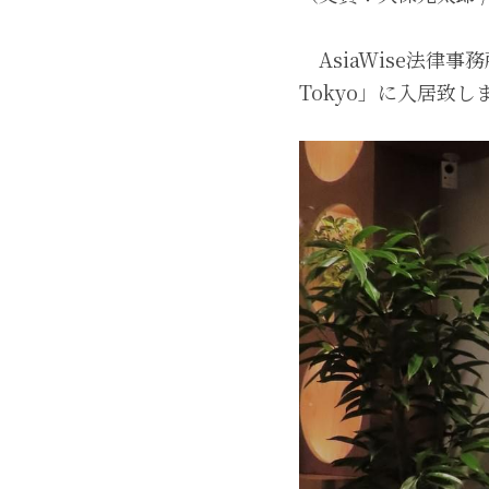
　AsiaWise法律
Tokyo」に入居致し