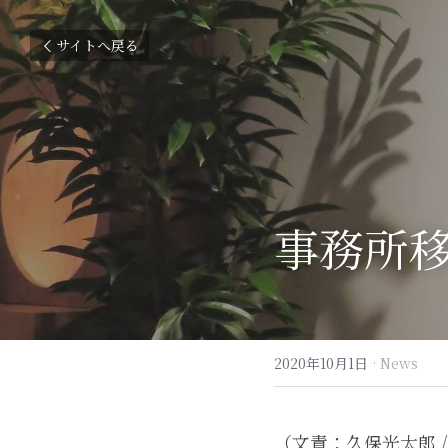
サイトへ戻る
事務所移転
2020年10月1日
·
News
（文責：久保光太郎 /