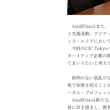
　AsiaWiseは
ト支援活動、アジア
ィス・エリアにおい
　今回のCIC To
タートアップ企業の
てまいりたいと考え
　前例のない混乱のな
体で知恵を絞ること
ーガル・プロフェッ
　AsiaWiseは
音に耳を澄まし、教