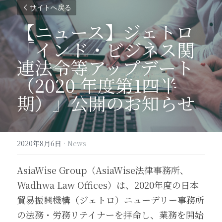
サイトへ戻る
【ニュース】ジェトロ
「インド・ビジネス関
連法令等アップデート 
（2020 年度第1四半
期）」公開のお知らせ
2020年8月6日
·
News
AsiaWise Group（AsiaWise法律事務所、
Wadhwa Law Offices）は、2020年度の日本
貿易振興機構（ジェトロ）ニューデリー事務所
の法務・労務リテイナーを拝命し、業務を開始